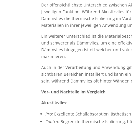
Der offensichtlichste Unterschied zwischen Ak
jeweiligen Funktion. Während Akustikvlies für 
Dämmvlies die thermische Isolierung im Vor
Materialien in ihrer jeweiligen Anwendung un
Ein weiterer Unterschied ist die Materialbesch
und schwerer als Dämmvlies, um eine effektiv
Dämmvlies hingegen ist oft weicher und volum
maximieren.
Auch in der Verarbeitung und Anwendung gibt 
sichtbaren Bereichen installiert und kann ei
sein, während Dämmvlies oft hinter Wänden o
Vor- und Nachteile im Vergleich
Akustikvlies:
Pro:
Exzellente Schallabsorption, ästhetisch
Contra:
Begrenzte thermische Isolierung, h