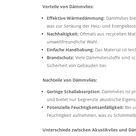
Vorteile von Dämmvlies:
Effektive Wärmedämmung:
Dämmvlies biet
was zur Senkung der Heiz- und Energiekoste
Nachhaltigkeit:
Oftmals aus recycelten Mate
umweltfreundliche Wahl.
Einfache Handhabung:
Das Material ist leich
Brandschutz:
Viele Dämmvliesstoffe sind s
Sicherheit von Gebäuden bei.
Nachteile von Dämmvlies:
Geringe Schallabsorption:
Dämmvlies ist pr
und bietet nur begrenzte akustische Eigens
Potenzielle Feuchtigkeitsanfälligkeit:
Bei u
Feuchtigkeit aufnehmen, was zu Schimmelb
Unterschiede zwischen Akustikvlies und Dä