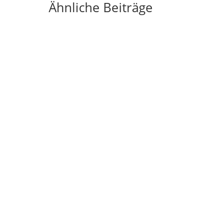
Ähnliche Beiträge
nergieversorgung. Immer mehr Hausbesitzer
sundheit, Bausubstanz und Wohnklima