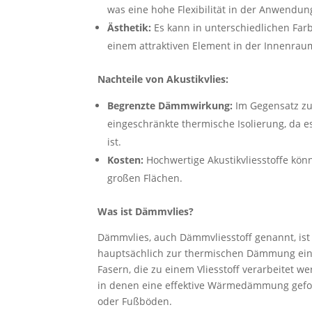
was eine hohe Flexibilität in der Anwendun
Ästhetik:
Es kann in unterschiedlichen Far
einem attraktiven Element in der Innenrau
Nachteile von Akustikvlies:
Begrenzte Dämmwirkung:
Im Gegensatz zu 
eingeschränkte thermische Isolierung, da es
ist.
Kosten:
Hochwertige Akustikvliesstoffe könn
großen Flächen.
Was ist Dämmvlies?
Dämmvlies, auch Dämmvliesstoff genannt, ist e
hauptsächlich zur thermischen Dämmung einge
Fasern, die zu einem Vliesstoff verarbeitet 
in denen eine effektive Wärmedämmung gefor
oder Fußböden.