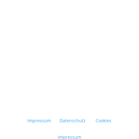
Abfall vermeiden, Ressourcen schonen und
bewusster konsumieren – das ist der
Grundgedanke der Zero-Waste-Bewegung. Ziel
ist es, den Müll im Alltag so weit wie möglich...
Impressum
Datenschutz
Cookies
Impressum