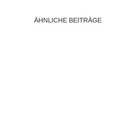
ÄHNLICHE BEITRÄGE
Licht ist längst mehr als eine reine
Infrastrukturleistung. In modernen Industrie-
und Gebäudekonzepten wird Beleuchtung zu
einem aktiven Bestandteil digitaler...