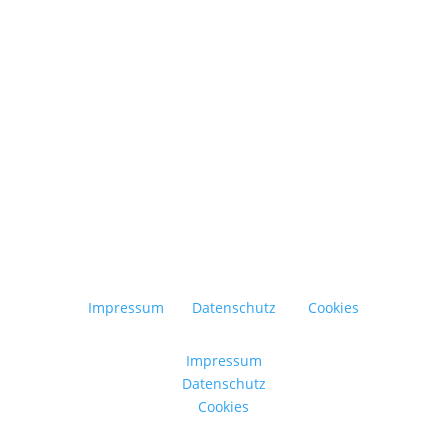
Gestaltungselement moderner Wohnräume
entwickelt. Mit der passenden TV-
Wandhalterung fügt er...
Impressum
Datenschutz
Cookies
Impressum
Datenschutz
Cookies