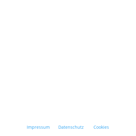
Abfall vermeiden, Ressourcen schonen und
bewusster konsumieren – das ist der
Grundgedanke der Zero-Waste-Bewegung. Ziel
ist es, den Müll im Alltag so weit wie möglich...
Impressum
Datenschutz
Cookies