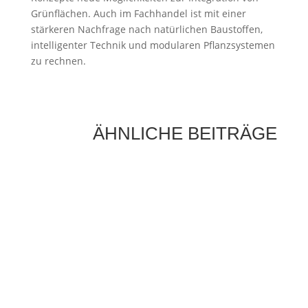
Grünflächen. Auch im Fachhandel ist mit einer
stärkeren Nachfrage nach natürlichen Baustoffen,
intelligenter Technik und modularen Pflanzsystemen
zu rechnen.
ÄHNLICHE BEITRÄGE
Licht ist längst mehr als eine reine
Infrastrukturleistung. In modernen Industrie-
und Gebäudekonzepten wird Beleuchtung zu