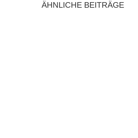
ÄHNLICHE BEITRÄGE
Die Sonne als Energiequelle ist längst kein
Zukunftsthema mehr, sondern ein fester
Bestandteil moderner Energieversorgung.
Immer mehr Hausbesitzer setzen auf...