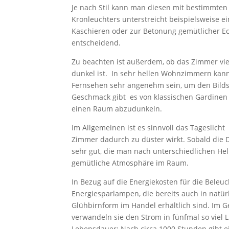
Je nach Stil kann man diesen mit bestimmten
Kronleuchters unterstreicht beispielsweise ei
Kaschieren oder zur Betonung gemütlicher Eck
entscheidend.
Zu beachten ist außerdem, ob das Zimmer viel
dunkel ist. In sehr hellen Wohnzimmern kan
Fernsehen sehr angenehm sein, um den Bilds
Geschmack gibt es von klassischen Gardinen 
einen Raum abzudunkeln.
Im Allgemeinen ist es sinnvoll das Tageslicht
Zimmer dadurch zu düster wirkt. Sobald die 
sehr gut, die man nach unterschiedlichen Hel
gemütliche Atmosphäre im Raum.
In Bezug auf die Energiekosten für die Beleu
Energiesparlampen, die bereits auch in natürl
Glühbirnform im Handel erhältlich sind. Im
verwandeln sie den Strom in fünfmal so viel 
Lebensdauer: Nach circa 1000 Stunden gibt e