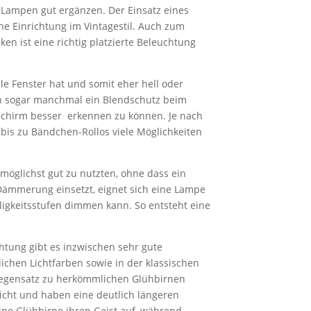
 Lampen gut ergänzen. Der Einsatz eines
ne Einrichtung im Vintagestil. Auch zum
en ist eine richtig platzierte Beleuchtung
e Fenster hat und somit eher hell oder
n sogar manchmal ein Blendschutz beim
chirm besser erkennen zu können. Je nach
bis zu Bändchen-Rollos viele Möglichkeiten
 möglichst gut zu nutzten, ohne dass ein
Dämmerung einsetzt, eignet sich eine Lampe
ligkeitsstufen dimmen kann. So entsteht eine
chtung gibt es inzwischen sehr gute
ichen Lichtfarben sowie in der klassischen
 Gegensatz zu herkömmlichen Glühbirnen
Licht und haben eine deutlich längeren
ine Glühbirne ihren Geist auf, während