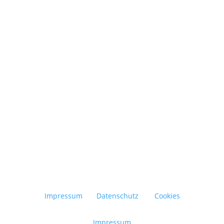
bewusster konsumieren – das ist der Grundgedanke der Zero-Waste-
Impressum
Datenschutz
Cookies
Impressum