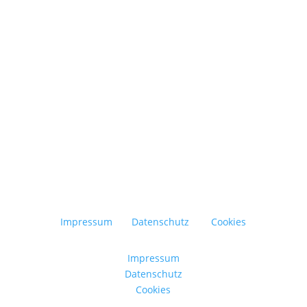
Abfall vermeiden, Ressourcen schonen und
bewusster konsumieren – das ist der
Grundgedanke der Zero-Waste-Bewegung. Ziel
ist es, den Müll im Alltag so weit wie möglich...
Impressum
Datenschutz
Cookies
Impressum
Datenschutz
Cookies