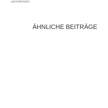
vornehmen.
ÄHNLICHE BEITRÄGE
Die Sonne als Energiequelle ist längst kein
Zukunftsthema mehr, sondern ein fester
Bestandteil moderner Energieversorgung.
Immer mehr Hausbesitzer setzen auf...