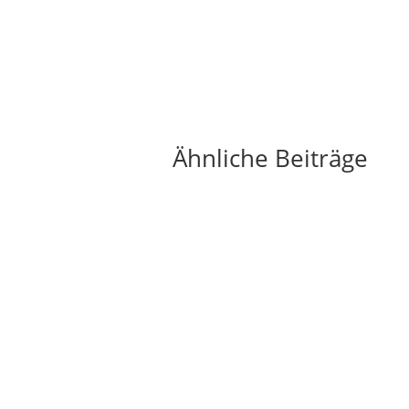
Ähnliche Beiträge
Die Sonne als Energiequelle ist längst kein
Zukunftsthema mehr, sondern ein fester
Bestandteil moderner Energieversorgung.
Immer mehr Hausbesitzer setzen auf...