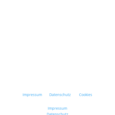
Abfall vermeiden, Ressourcen schonen und
bewusster konsumieren – das ist der
Grundgedanke der Zero-Waste-Bewegung. Ziel
ist es, den Müll im Alltag so weit wie möglich...
Impressum
Datenschutz
Cookies
Impressum
Datenschutz