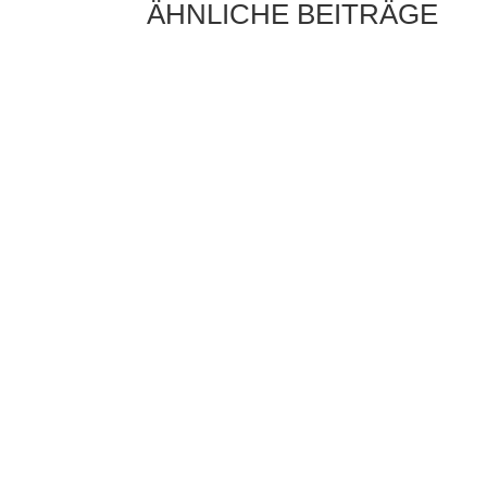
ÄHNLICHE BEITRÄGE
Die Sonne als Energiequelle ist längst kein
Zukunftsthema mehr, sondern ein fester
Bestandteil moderner Energieversorgung.
Immer mehr Hausbesitzer setzen auf...