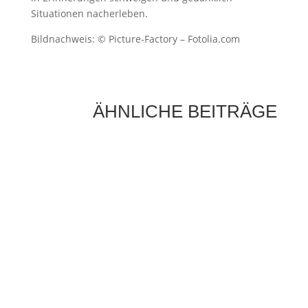
Situationen nacherleben.
Bildnachweis: © Picture-Factory – Fotolia.com
ÄHNLICHE BEITRÄGE
Die Sonne als Energiequelle ist längst kein
Zukunftsthema mehr, sondern ein fester
Bestandteil moderner Energieversorgung.
Immer mehr Hausbesitzer setzen auf...