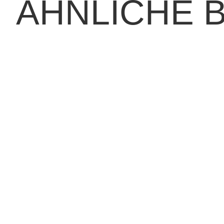
ÄHNLICHE 
strukturleistung. In modernen Industrie- und Gebäudekonzepten wir
unehmend die Bedürfnisse sowohl von Haustieren als auch von wi