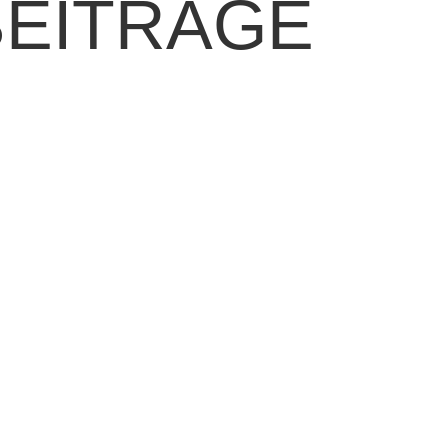
BEITRÄGE
d Beleuchtung zu einem aktiven Bestandteil
ldlebenden Arten. Naturnah gestaltete