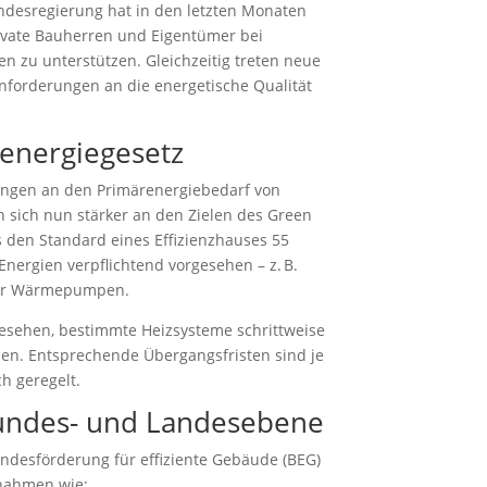
ndesregierung hat in den letzten Monaten
vate Bauherren und Eigentümer bei
n zu unterstützen. Gleichzeitig treten neue
Anforderungen an die energetische Qualität
energiegesetz
rungen an den Primärenergiebedarf von
n sich nun stärker an den Zielen des Green
den Standard eines Effizienzhauses 55
Energien verpflichtend vorgesehen – z. B.
oder Wärmepumpen.
gesehen, bestimmte Heizsysteme schrittweise
zen. Entsprechende Übergangsfristen sind je
h geregelt.
undes- und Landesebene
ndesförderung für effiziente Gebäude (BEG)
ßnahmen wie: