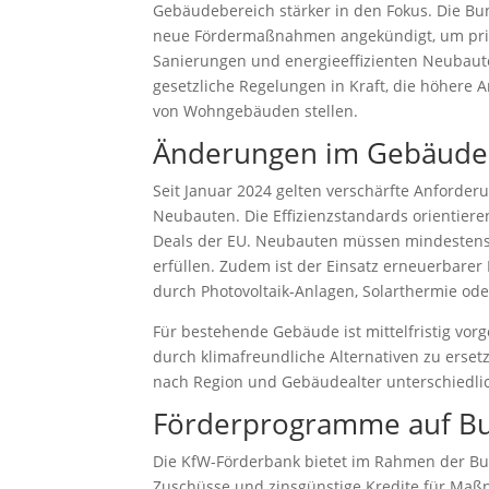
Gebäudebereich stärker in den Fokus. Die Bu
neue Fördermaßnahmen angekündigt, um pri
Sanierungen und energieeffizienten Neubaute
gesetzliche Regelungen in Kraft, die höhere 
von Wohngebäuden stellen.
Änderungen im Gebäude
Seit Januar 2024 gelten verschärfte Anforde
Neubauten. Die Effizienzstandards orientiere
Deals der EU. Neubauten müssen mindestens 
erfüllen. Zudem ist der Einsatz erneuerbarer 
durch Photovoltaik-Anlagen, Solarthermie 
Für bestehende Gebäude ist mittelfristig vor
durch klimafreundliche Alternativen zu erset
nach Region und Gebäudealter unterschiedlic
Förderprogramme auf B
Die KfW-Förderbank bietet im Rahmen der Bu
Zuschüsse und zinsgünstige Kredite für Ma