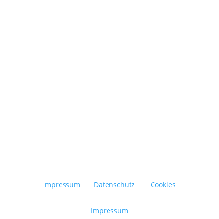
Die Integration moderner
Wärmepumpensysteme in bestehende
Altbauten gewinnt angesichts steigender
Energiepreise und ehrgeiziger Klimaziele
zunehmend an Bedeutung....
Impressum
Datenschutz
Cookies
Impressum