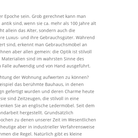
rer Epoche sein. Grob gerechnet kann man
tik sind, wenn sie ca. mehr als 100 Jahre alt
ht allein das Alter, sondern auch die
ihre Luxus- und ihre Gebrauchsgüter. Während
ziert sind, erkennt man Gebrauchsmöbel an
hnen aber allen gemein: die Optik ist stilvoll
e Materialien sind im wahrsten Sinne des
em Falle aufwendig und von Hand ausgeführt.
richtung der Wohnung aufwerten zu können?
Beispiel das berühmte Bauhaus, in denen
gn gefertigt wurden und deren Charme heute
ie sind Zeitzeugen, die stilvoll in eine
nken Sie an englische Ledermöbel. Seit dem
ndarbeit hergestellt. Grundsätzlich
pochen zu denen unserer Zeit im Wesentlichen
 heutige aber in industrieller Verfahrensweise
men die Regel. Natürlich gibt es kleine