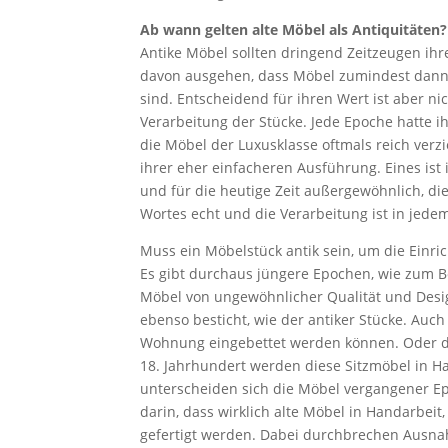
Ab wann gelten alte Möbel als Antiquitäten?
Antike Möbel sollten dringend Zeitzeugen ih
davon ausgehen, dass Möbel zumindest dann an
sind. Entscheidend für ihren Wert ist aber nic
Verarbeitung der Stücke. Jede Epoche hatte 
die Möbel der Luxusklasse oftmals reich ver
ihrer eher einfacheren Ausführung. Eines ist i
und für die heutige Zeit außergewöhnlich, di
Wortes echt und die Verarbeitung ist in jed
Muss ein Möbelstück antik sein, um die Ein
Es gibt durchaus jüngere Epochen, wie zum 
Möbel von ungewöhnlicher Qualität und Desi
ebenso besticht, wie der antiker Stücke. Auch s
Wohnung eingebettet werden können. Oder de
18. Jahrhundert werden diese Sitzmöbel in Ha
unterscheiden sich die Möbel vergangener E
darin, dass wirklich alte Möbel in Handarbeit,
gefertigt werden. Dabei durchbrechen Ausnah