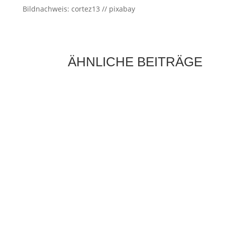
Bildnachweis: cortez13 // pixabay
ÄHNLICHE BEITRÄGE
Die Sonne als Energiequelle ist längst kein
Zukunftsthema mehr, sondern ein fester
Bestandteil moderner Energieversorgung.
Immer mehr Hausbesitzer setzen auf...