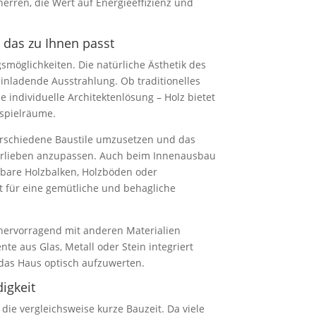
herren, die Wert auf Energieeffizienz und
, das zu Ihnen passt
smöglichkeiten. Die natürliche Ästhetik des
inladende Ausstrahlung. Ob traditionelles
 individuelle Architektenlösung – Holz bietet
sspielräume.
 verschiedene Baustile umzusetzen und das
orlieben anzupassen. Auch beim Innenausbau
htbare Holzbalken, Holzböden oder
gt für eine gemütliche und behagliche
 hervorragend mit anderen Materialien
te aus Glas, Metall oder Stein integriert
as Haus optisch aufzuwerten.
igkeit
t die vergleichsweise kurze Bauzeit. Da viele