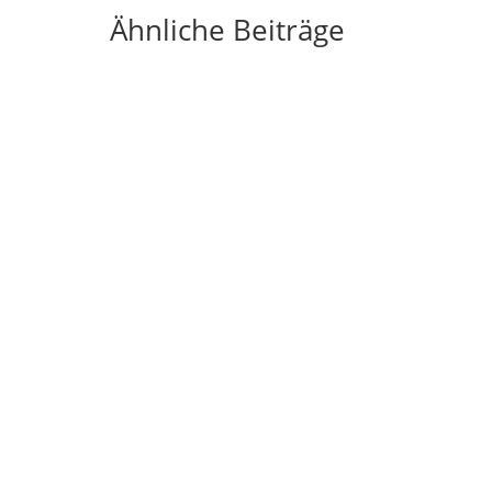
Ähnliche Beiträge
nergieversorgung. Immer mehr Hausbesitzer
sundheit, Bausubstanz und Wohnklima