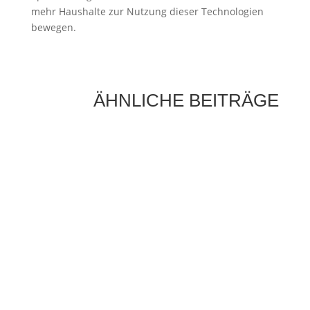
mehr Haushalte zur Nutzung dieser Technologien
bewegen.
ÄHNLICHE BEITRÄGE
Die Sonne als Energiequelle ist längst kein
Zukunftsthema mehr, sondern ein fester
Bestandteil moderner Energieversorgung.
Immer mehr Hausbesitzer setzen auf...