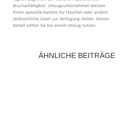
Bruchanfälligkeit. Umzugsunternehmen können
ihnen spezielle Kartons für Flaschen oder andere
zerbrechliche Güter zur Verfügung stellen. Diesen
Vorteil sollten Sie bei einem Umzug nutzen.
ÄHNLICHE BEITRÄGE
Die Sonne als Energiequelle ist längst kein
Zukunftsthema mehr, sondern ein fester
Bestandteil moderner Energieversorgung.
Immer mehr Hausbesitzer setzen auf...