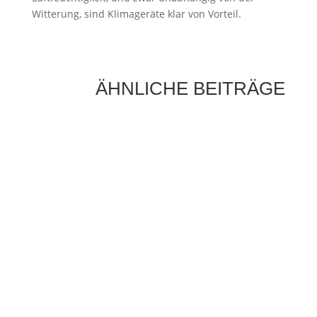
Witterung, sind Klimageräte klar von Vorteil.
ÄHNLICHE BEITRÄGE
Die Sonne als Energiequelle ist längst kein
Zukunftsthema mehr, sondern ein fester
Bestandteil moderner Energieversorgung.
Immer mehr Hausbesitzer setzen auf...