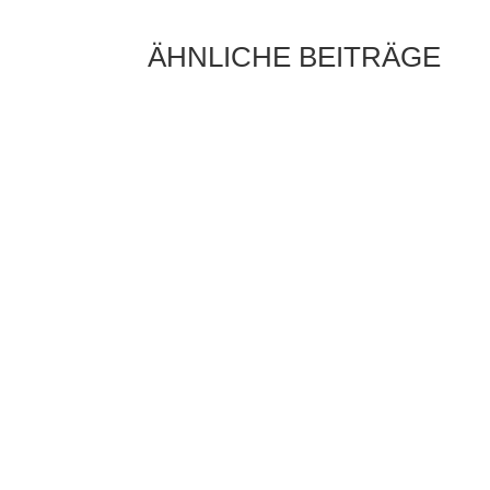
ÄHNLICHE BEITRÄGE
Die Sonne als Energiequelle ist längst kein
Zukunftsthema mehr, sondern ein fester
Bestandteil moderner Energieversorgung.
Immer mehr Hausbesitzer setzen auf...