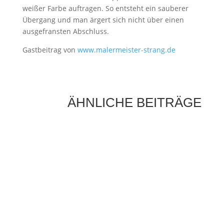
weißer Farbe auftragen. So entsteht ein sauberer
Übergang und man ärgert sich nicht über einen
ausgefransten Abschluss.
Gastbeitrag von
www.malermeister-strang.de
ÄHNLICHE BEITRÄGE
Die Sonne als Energiequelle ist längst kein
Zukunftsthema mehr, sondern ein fester
Bestandteil moderner Energieversorgung.