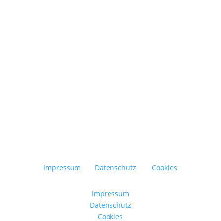
Abfall vermeiden, Ressourcen schonen und
bewusster konsumieren – das ist der
Grundgedanke der Zero-Waste-Bewegung. Ziel
ist es, den Müll im Alltag so weit wie möglich...
Impressum
Datenschutz
Cookies
Impressum
Datenschutz
Cookies