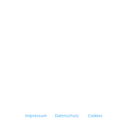
Eine Terrasse ist ein zentrales
Gestaltungselement im Außenbereich und
erweitert den Wohnraum ins Freie. Damit sie
über viele Jahre funktional und ansprechend
bleibt,...
Impressum
Datenschutz
Cookies