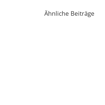
Ähnliche Beiträge
Ein eigener Pizzaofen im Garten verwandelt
jeden Außenbereich in eine authentische
italienische Pizzeria. Die knusprige Kruste, der
geschmolzene Käse und das...