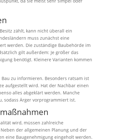
nuspunkt, da sie meist sehr simpel oder
en
sitz zählt, kann nicht überall ein
undesländern muss zunächst eine
ert werden. Die zuständige Baubehörde im
ätzlich gilt außerdem: Je größer das
igung benötigt. Kleinere Varianten kommen
n Bau zu informieren. Besonders ratsam ist
e aufgestellt wird. Hat der Nachbar einen
ebenso alles abgeklärt werden. Manche
, sodass Ärger vorprogrammiert ist.
ngsmaßnahmen
lität wird, müssen zahlreiche
 Neben der allgemeinen Planung und der
en eine Baugenehmigung eingeholt werden.