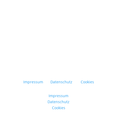
selement im Außenbereich und erweitert den Wohnraum ins Freie. Da
Impressum
Datenschutz
Cookies
Impressum
Datenschutz
Cookies