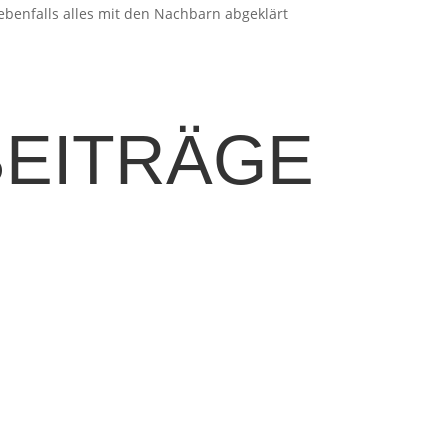
ebenfalls alles mit den Nachbarn abgeklärt
BEITRÄGE
ie knusprige Kruste, der geschmolzene Käse