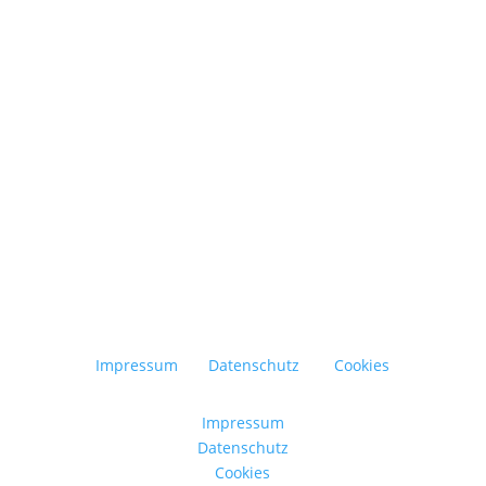
Gestaltungselement im Außenbereich und
erweitert den Wohnraum ins Freie. Damit sie
über viele Jahre funktional und ansprechend
bleibt,...
Impressum
Datenschutz
Cookies
Impressum
Datenschutz
Cookies