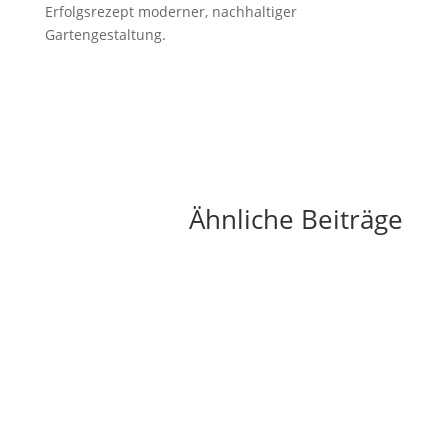
Erfolgsrezept moderner, nachhaltiger
Gartengestaltung.
Ähnliche Beiträge
Ein eigener Pizzaofen im Garten verwandelt
jeden Außenbereich in eine authentische
italienische Pizzeria. Die knusprige Kruste, der
geschmolzene Käse und das...