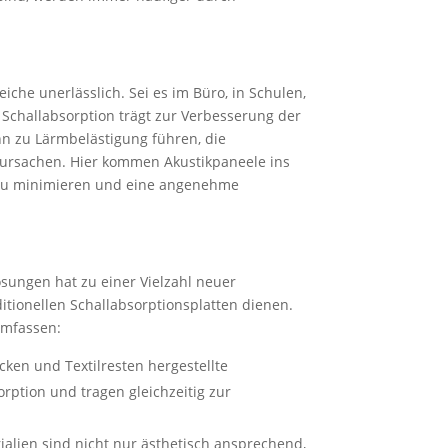
iche unerlässlich. Sei es im Büro, in Schulen,
 Schallabsorption trägt zur Verbesserung der
ann zu Lärmbelästigung führen, die
rursachen. Hier kommen Akustikpaneele ins
on zu minimieren und eine angenehme
sungen hat zu einer Vielzahl neuer
aditionellen Schallabsorptionsplatten dienen.
umfassen:
cken und Textilresten hergestellte
orption und tragen gleichzeitig zur
rialien sind nicht nur ästhetisch ansprechend,