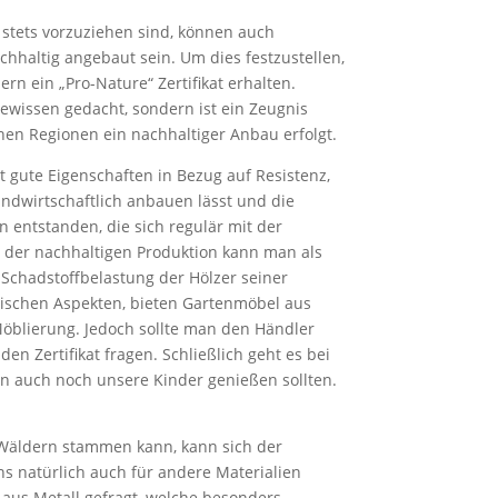
stets vorzuziehen sind, können auch
chhaltig angebaut sein. Um dies festzustellen,
n ein „Pro-Nature“ Zertifikat erhalten.
 Gewissen gedacht, sondern ist ein Zeugnis
chen Regionen ein nachhaltiger Anbau erfolgt.
zt gute Eigenschaften in Bezug auf Resistenz,
andwirtschaftlich anbauen lässt und die
n entstanden, die sich regulär mit der
 der nachhaltigen Produktion kann man als
 Schadstoffbelastung der Hölzer seiner
gischen Aspekten, bieten Gartenmöbel aus
öblierung. Jedoch sollte man den Händler
n Zertifikat fragen. Schließlich geht es bei
n auch noch unsere Kinder genießen sollten.
Wäldern stammen kann, kann sich der
s natürlich auch für andere Materialien
 aus Metall gefragt, welche besonders