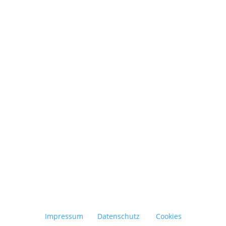
selement im Außenbereich und erweitert den Wohnraum ins Freie. Da
Impressum
Datenschutz
Cookies