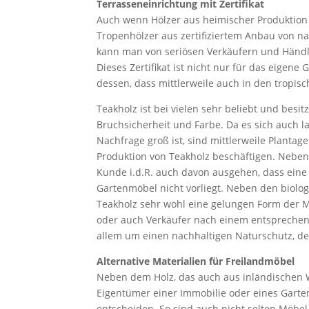
Terrasseneinrichtung mit Zertifikat
Auch wenn Hölzer aus heimischer Produktion 
Tropenhölzer aus zertifiziertem Anbau von na
kann man von seriösen Verkäufern und Händler
Dieses Zertifikat ist nicht nur für das eigene
dessen, dass mittlerweile auch in den tropis
Teakholz ist bei vielen sehr beliebt und besit
Bruchsicherheit und Farbe. Da es sich auch l
Nachfrage groß ist, sind mittlerweile Plantage
Produktion von Teakholz beschäftigen. Neben
Kunde i.d.R. auch davon ausgehen, dass eine
Gartenmöbel nicht vorliegt. Neben den biolo
Teakholz sehr wohl eine gelungen Form der M
oder auch Verkäufer nach einem entsprechende
allem um einen nachhaltigen Naturschutz, de
Alternative Materialien für Freilandmöbel
Neben dem Holz, das auch aus inländischen 
Eigentümer einer Immobilie oder eines Garten
entscheiden. So sind auch nicht selten Möbel