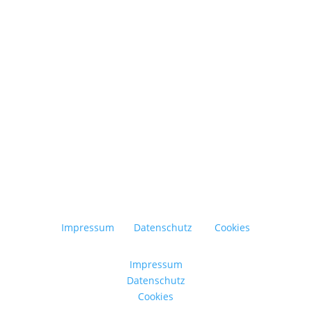
Gestaltungselement im Außenbereich und
erweitert den Wohnraum ins Freie. Damit sie
über viele Jahre funktional und ansprechend
bleibt,...
Impressum
Datenschutz
Cookies
Impressum
Datenschutz
Cookies